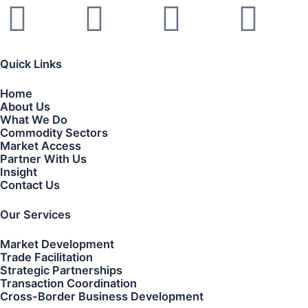
Linkedin
Instagram
Envelop
Wh
Quick Links
Home
About Us
What We Do
Commodity Sectors
Market Access
Partner With Us
Insight
Contact Us
Our Services
Market Development
Trade Facilitation
Strategic Partnerships
Transaction Coordination
Cross-Border Business Development