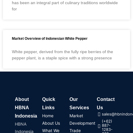
has been an integral part of culinary traditions worldwide
for
Market Overview of Indonesian White Pepper
White pepper, derived from the fully ripe berries of the
pepper plant, is a staple spice with a strong presence
About
Quick
Our
Contact
HBNA
Links
Services
Us
sales@hbnindone
Home
Market
Indonesia
(+62)
About Us
Development
HBNA
887-
1283-
What We
Trade
Indonesia