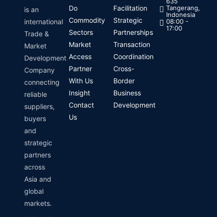
635
Do
Facilitation
Tangerang,
is an
Indonesia
Commodity
Strategic
international
08:00 -
17:00
Sectors
Partnerships
Trade &
Market
Transaction
Market
Access
Coordination
Development
Partner
Cross-
Company
With Us
Border
connecting
Insight
Business
reliable
Contact
Development
suppliers,
Us
buyers
and
strategic
partners
across
Asia and
global
markets.
Linkedin
Instagram
Envelope
Whatsapp