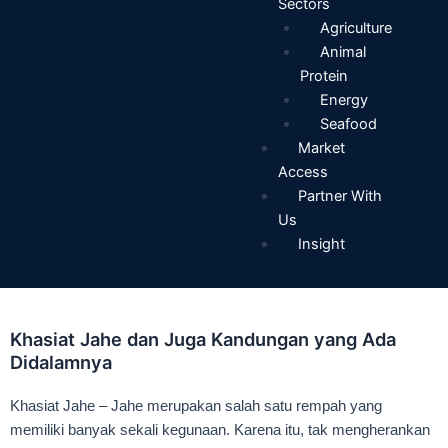
Sectors
Agriculture
Animal
Protein
Energy
Seafood
Market
Access
Partner With
Us
Insight
Khasiat Jahe dan Juga Kandungan yang Ada
Didalamnya
Khasiat Jahe – Jahe merupakan salah satu rempah yang
memiliki banyak sekali kegunaan. Karena itu, tak mengherankan